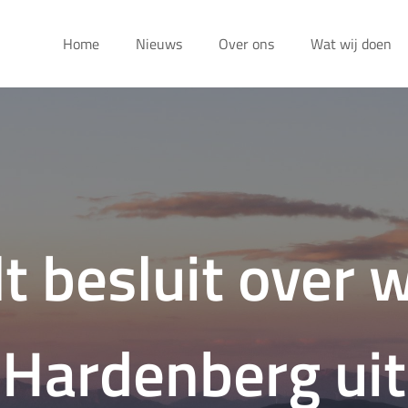
Home
Nieuws
Over ons
Wat wij doen
lt besluit over 
Hardenberg uit