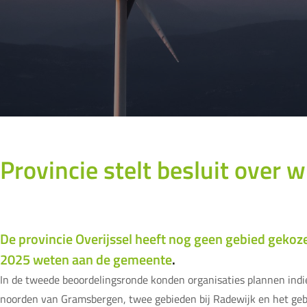
Provincie stelt besluit over 
De provincie Overijssel heeft nog geen gebied gekoz
2025 weten aan de gemeente
.
In de tweede beoordelingsronde konden organisaties plannen indi
noorden van Gramsbergen, twee gebieden bij Radewijk en het geb