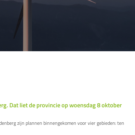
g. Dat liet de provincie op woensdag 8 oktober
denberg zijn plannen binnengekomen voor vier gebieden: ten