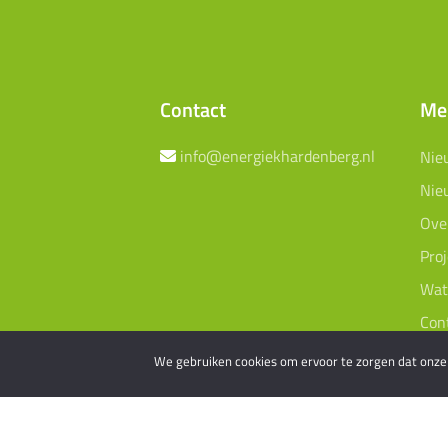
Contact
Me
info@energiekhardenberg.nl
Nie
Nie
Ove
Pro
Wat
Con
Lid
We gebruiken cookies om ervoor te zorgen dat onze s