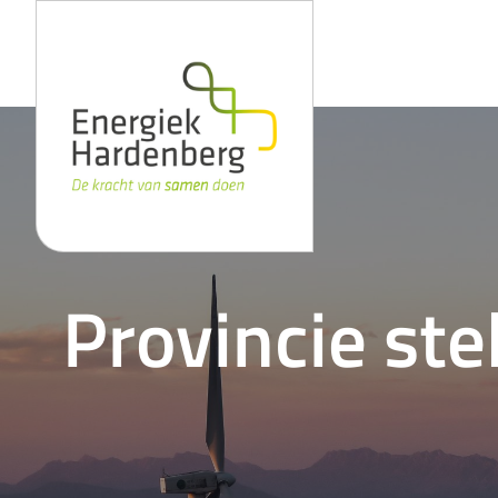
Ga naar de inhoud
Provincie ste