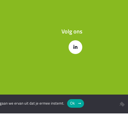
Volg ons
 gaan we ervan uit dat je ermee instemt.
Ok