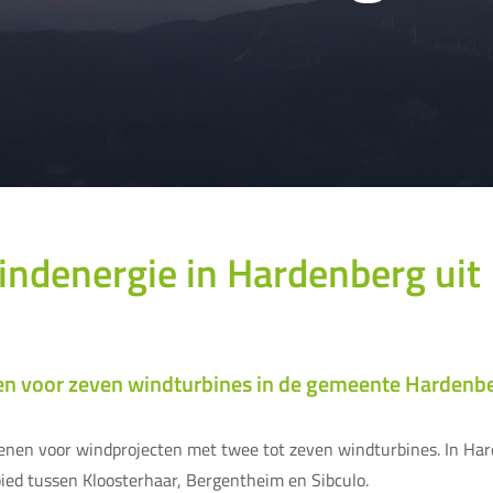
windenergie in Hardenberg uit
en voor zeven windturbines in de gemeente Hardenber
enen voor windprojecten met twee tot zeven windturbines. In Har
ied tussen Kloosterhaar, Bergentheim en Sibculo.