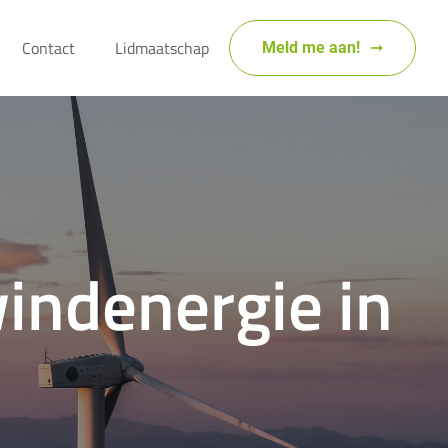
Contact
Lidmaatschap
Meld me aan!
windenergie in